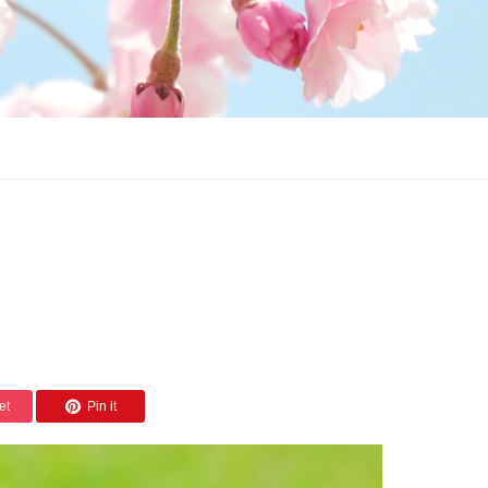
et
Pin it