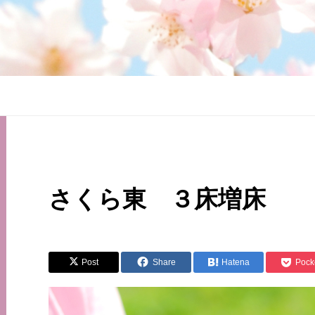
さくら東 ３床増床
Post
Share
Hatena
Pock