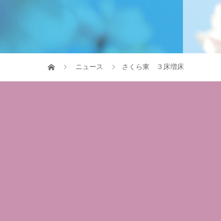
ニュース
さくら東 ３床増床