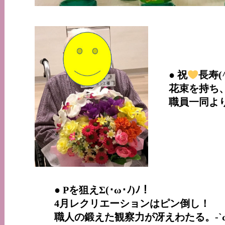
● 祝
長寿(^
花束を持ち
職員一同よ
● Pを狙えΣ(･ω･ﾉ)ﾉ！
4月レクリエーションはピン倒し！
職人の鍛えた観察力が冴えわたる。-`ω