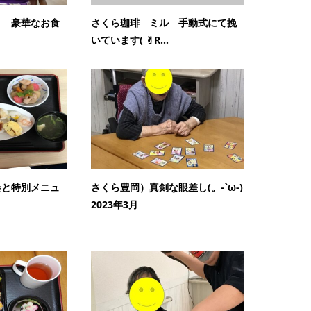
り 豪華なお食
さくら珈琲 ミル 手動式にて挽
いています( ✌︎R...
会と特別メニュ
さくら豊岡）真剣な眼差し(。-`ω-)
2023年3月