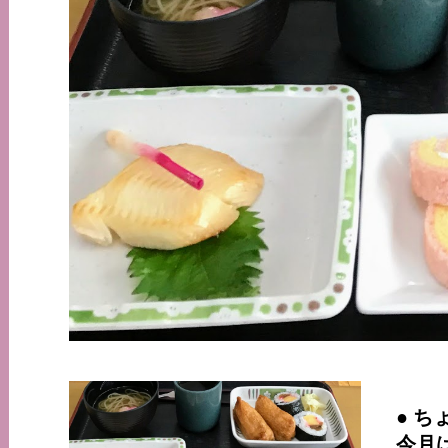
● 
今月