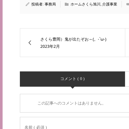
投稿者:
事務局
ホームさくら旭川
,
介護事業
さくら豊岡）鬼が出たぞお～(。-`ω-)
2023年2月
コメント ( 0 )
この記事へのコメントはありません。
名前 ( 必須 )