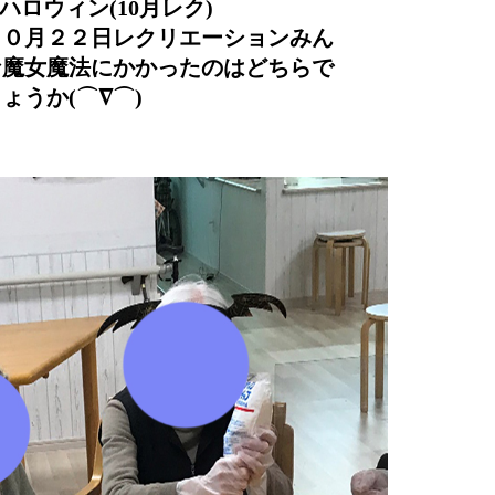
 ハロウィン(10月レク)
１０月２２日レクリエーションみん
な魔女魔法にかかったのはどちらで
ょうか(⌒∇⌒)